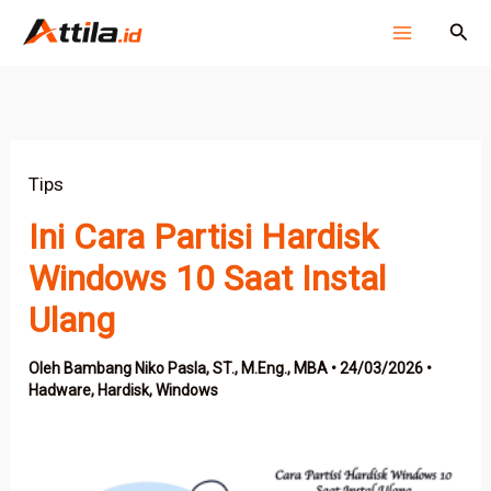
Lewati
Cari
ke
konten
Tips
Ini Cara Partisi Hardisk
Windows 10 Saat Instal
Ulang
Oleh
Bambang Niko Pasla, ST., M.Eng., MBA
•
24/03/2026
•
Hadware
,
Hardisk
,
Windows