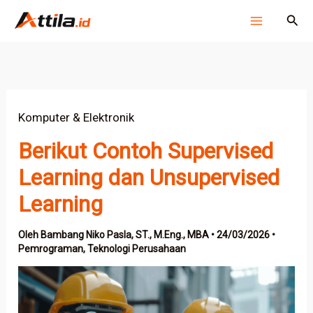
Lewati
Cari
ke
konten
Komputer & Elektronik
Berikut Contoh Supervised
Learning dan Unsupervised
Learning
Oleh
Bambang Niko Pasla, ST., M.Eng., MBA
•
24/03/2026
•
Pemrograman
,
Teknologi Perusahaan