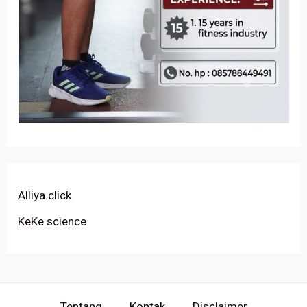
Alliya.click
KeKe.science
Tentang
Kontak
Disclaimer