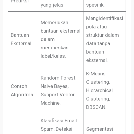
Prediksi
yang jelas.
spesifik.
Mengidentifikasi
Memerlukan
pola atau
bantuan eksternal
Bantuan
struktur dalam
dalam
Eksternal
data tanpa
memberikan
bantuan
label/kelas.
eksternal.
K-Means
Random Forest,
Clustering,
Contoh
Naive Bayes,
Hierarchical
Algoritma
Support Vector
Clustering,
Machine.
DBSCAN.
Klasifikasi Email
Spam, Deteksi
Segmentasi