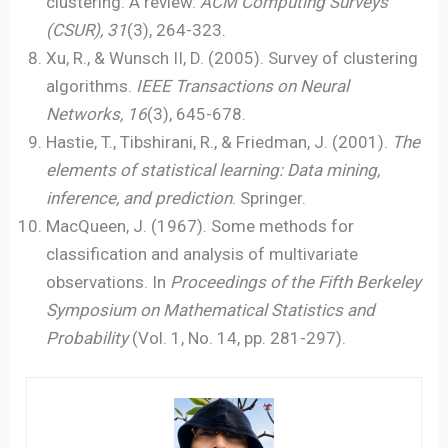
clustering: A review.
ACM Computing Surveys
(CSUR), 31
(3), 264-323.
Xu, R., & Wunsch II, D. (2005). Survey of clustering
algorithms.
IEEE Transactions on Neural
Networks, 16
(3), 645-678.
Hastie, T., Tibshirani, R., & Friedman, J. (2001).
The
elements of statistical learning: Data mining,
inference, and prediction
. Springer.
MacQueen, J. (1967). Some methods for
classification and analysis of multivariate
observations. In
Proceedings of the Fifth Berkeley
Symposium on Mathematical Statistics and
Probability
(Vol. 1, No. 14, pp. 281-297).