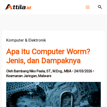
Lewati
Cari
ke
konten
Komputer & Elektronik
Apa itu Computer Worm?
Jenis, dan Dampaknya
Oleh
Bambang Niko Pasla, ST., M.Eng., MBA
•
24/03/2026
•
Keamanan Jaringan
,
Malware