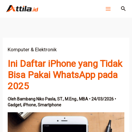
Lewati
Cari
ke
konten
Komputer & Elektronik
Ini Daftar iPhone yang Tidak
Bisa Pakai WhatsApp pada
2025
Oleh
Bambang Niko Pasla, ST., M.Eng., MBA
•
24/03/2026
•
Gadget
,
iPhone
,
Smartphone