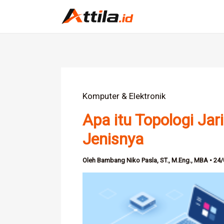
Lewati
ke
konten
Komputer & Elektronik
Apa itu Topologi Jar
Jenisnya
Oleh
Bambang Niko Pasla, ST., M.Eng., MBA
•
24/