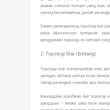
adalah collision domain yang luas, 
seiring bertambahnya jumlah perangka
Dalam penerapannya, topologi bus per
pada laboratorium komputer skal
penggunaan topologi ini semakin tergan
2. Topologi Star (Bintang)
Topologi star menempatkan satu pera
jaringan, dimana semua node lainnya 
Setiap perangkat memiliki jalur komu
Keunggulan signifikan dari topologi 
gangguan – ketika satu node menga
normal. Namun demikian, keberadaan s