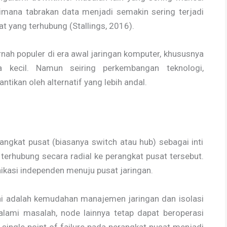
dimana tabrakan data menjadi semakin sering terjadi
t yang terhubung (Stallings, 2016).
nah populer di era awal jaringan komputer, khususnya
a kecil. Namun seiring perkembangan teknologi,
tikan oleh alternatif yang lebih andal.
ngkat pusat (biasanya switch atau hub) sebagai inti
terhubung secara radial ke perangkat pusat tersebut.
nikasi independen menuju pusat jaringan.
ini adalah kemudahan manajemen jaringan dan isolasi
lami masalah, node lainnya tetap dapat beroperasi
ingle point of failure pada perangkat pusat menjadi