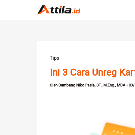
Lewati
ke
konten
Tips
Ini 3 Cara Unreg Ka
Oleh
Bambang Niko Pasla, ST., M.Eng., MBA
•
03/