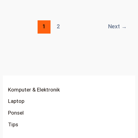
1
2
Next
→
Komputer & Elektronik
Laptop
Ponsel
Tips