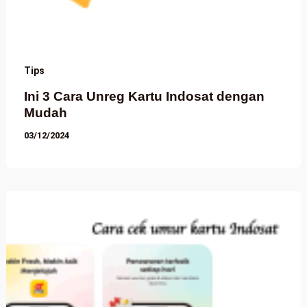
Tips
Ini 3 Cara Unreg Kartu Indosat dengan
Mudah
03/12/2024