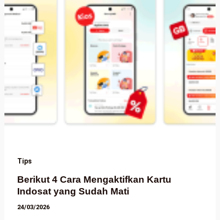
Tips
Berikut 4 Cara Mengaktifkan Kartu
Indosat yang Sudah Mati
24/03/2026