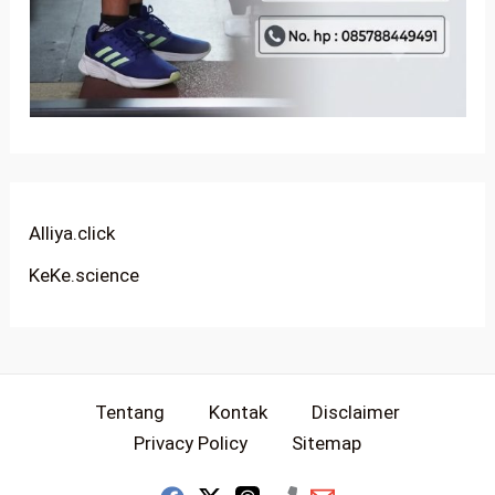
Alliya.click
KeKe.science
Tentang
Kontak
Disclaimer
Privacy Policy
Sitemap