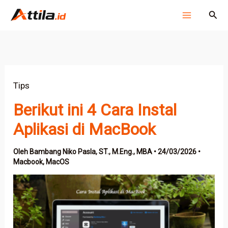
Lewati
Cari
ke
konten
Tips
Berikut ini 4 Cara Instal
Aplikasi di MacBook
Oleh
Bambang Niko Pasla, ST., M.Eng., MBA
•
24/03/2026
•
Macbook
,
MacOS