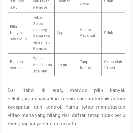
satu per
lalu tekan
Lambat
Tidak
detail
satu
Remove
Tekan
Select,
Pilih
centang
Cukup
banyak
Cepat
Tidak
beberapa
fleksibel
sekaligus
video, lalu
Remove
Tidak
Biarkan
Tanpa
Ya, setelah
melakukan
Instan
sistem
kontrol
30 hari
apa pun
Dari tabel di atas, metode pilih banyak
sekaligus menawarkan keseimbangan terbaik antara
kecepatan dan kontrol. Kamu tetap memutuskan
video mana yang hilang dari daftar, tetapi tidak perlu
menghapusnya satu demi satu.