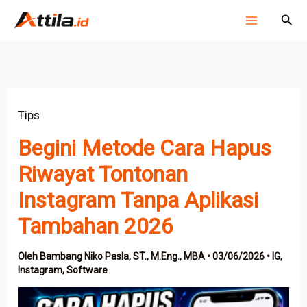
Lewati
Cari
ke
konten
Tips
Begini Metode Cara Hapus
Riwayat Tontonan
Instagram Tanpa Aplikasi
Tambahan 2026
Oleh
Bambang Niko Pasla, ST., M.Eng., MBA
•
03/06/2026
•
IG
,
Instagram
,
Software