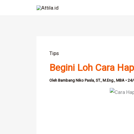
Lewati
ke
konten
Tips
Begini Loh Cara Ha
Oleh
Bambang Niko Pasla, ST., M.Eng., MBA
•
24/