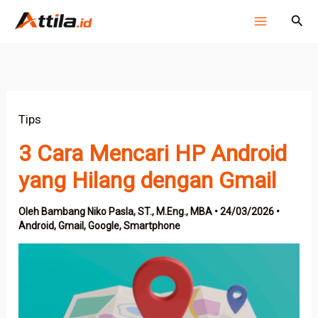
Lewati
Cari
ke
konten
Tips
3 Cara Mencari HP Android
yang Hilang dengan Gmail
Oleh
Bambang Niko Pasla, ST., M.Eng., MBA
•
24/03/2026
•
Android
,
Gmail
,
Google
,
Smartphone