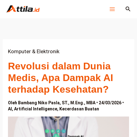
Lewati
Cari
ke
konten
Komputer & Elektronik
Revolusi dalam Dunia
Medis, Apa Dampak AI
terhadap Kesehatan?
Oleh
Bambang Niko Pasla, ST., M.Eng., MBA
•
24/03/2026
•
AI
,
Artificial Intelligence
,
Kecerdasan Buatan