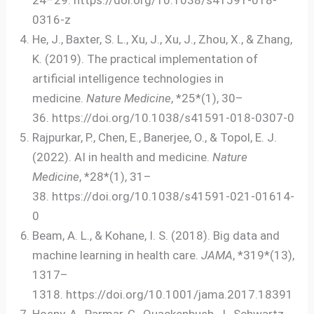
24–29. https://doi.org/10.1038/s41591-018-
0316-z
He, J., Baxter, S. L., Xu, J., Xu, J., Zhou, X., & Zhang,
K. (2019). The practical implementation of
artificial intelligence technologies in
medicine.
Nature Medicine
, *25*(1), 30–
36. https://doi.org/10.1038/s41591-018-0307-0
Rajpurkar, P., Chen, E., Banerjee, O., & Topol, E. J.
(2022). AI in health and medicine.
Nature
Medicine
, *28*(1), 31–
38. https://doi.org/10.1038/s41591-021-01614-
0
Beam, A. L., & Kohane, I. S. (2018). Big data and
machine learning in health care.
JAMA
, *319*(13),
1317–
1318. https://doi.org/10.1001/jama.2017.18391