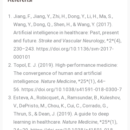
Jiang, F., Jiang, Y., Zhi, H., Dong, Y., Li, H., Ma, S.,
Wang, Y., Dong, Q., Shen, H., & Wang, Y. (2017).
Artificial intelligence in healthcare: Past, present
and future.
Stroke and Vascular Neurology
, *2*(4),
230–243. https://doi.org/10.1136/svn-2017-
000101
Topol, E. J. (2019). High-performance medicine:
The convergence of human and artificial
intelligence.
Nature Medicine
, *25*(1), 44–
56. https://doi.org/10.1038/s41591-018-0300-7
Esteva, A., Robicquet, A., Ramsundar, B., Kuleshov,
V., DePristo, M., Chou, K., Cui, C., Corrado, G.,
Thrun, S., & Dean, J. (2019). A guide to deep
learning in healthcare.
Nature Medicine
, *25*(1),