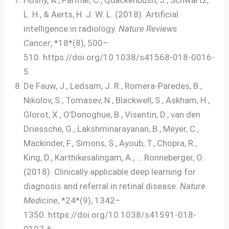
Hosny, A., Parmar, C., Quackenbush, J., Schwartz,
L. H., & Aerts, H. J. W. L. (2018). Artificial
intelligence in radiology.
Nature Reviews
Cancer
, *18*(8), 500–
510. https://doi.org/10.1038/s41568-018-0016-
5
De Fauw, J., Ledsam, J. R., Romera-Paredes, B.,
Nikolov, S., Tomasev, N., Blackwell, S., Askham, H.,
Glorot, X., O’Donoghue, B., Visentin, D., van den
Driessche, G., Lakshminarayanan, B., Meyer, C.,
Mackinder, F., Simons, S., Ayoub, T., Chopra, R.,
King, D., Karthikesalingam, A., … Ronneberger, O.
(2018). Clinically applicable deep learning for
diagnosis and referral in retinal disease.
Nature
Medicine
, *24*(9), 1342–
1350. https://doi.org/10.1038/s41591-018-