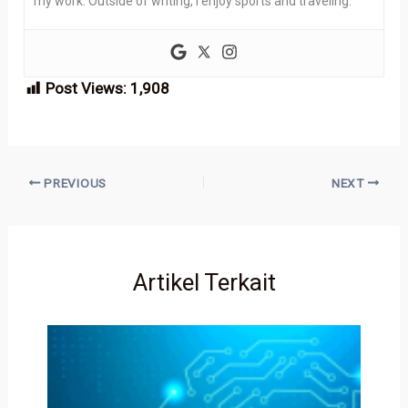
my work. Outside of writing, I enjoy sports and traveling.
Post Views:
1,908
PREVIOUS
NEXT
Artikel Terkait