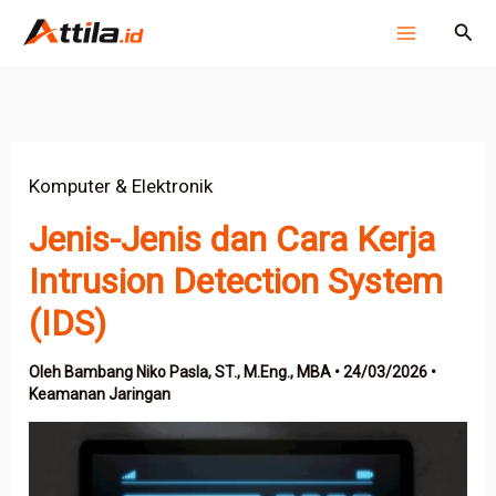
Lewati
Cari
ke
konten
Komputer & Elektronik
Jenis-Jenis dan Cara Kerja
Intrusion Detection System
(IDS)
Oleh
Bambang Niko Pasla, ST., M.Eng., MBA
•
24/03/2026
•
Keamanan Jaringan