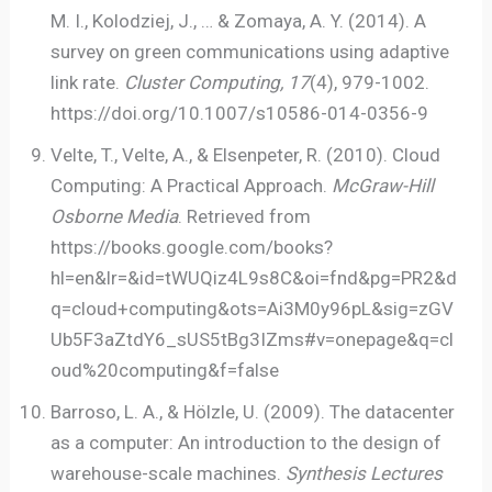
M. I., Kolodziej, J., … & Zomaya, A. Y. (2014). A
survey on green communications using adaptive
link rate.
Cluster Computing, 17
(4), 979-1002.
https://doi.org/10.1007/s10586-014-0356-9
Velte, T., Velte, A., & Elsenpeter, R. (2010). Cloud
Computing: A Practical Approach.
McGraw-Hill
Osborne Media
. Retrieved from
https://books.google.com/books?
hl=en&lr=&id=tWUQiz4L9s8C&oi=fnd&pg=PR2&d
q=cloud+computing&ots=Ai3M0y96pL&sig=zGV
Ub5F3aZtdY6_sUS5tBg3IZms#v=onepage&q=cl
oud%20computing&f=false
Barroso, L. A., & Hölzle, U. (2009). The datacenter
as a computer: An introduction to the design of
warehouse-scale machines.
Synthesis Lectures