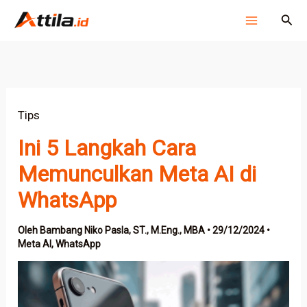
Lewati
Cari
ke
konten
Tips
Ini 5 Langkah Cara
Memunculkan Meta AI di
WhatsApp
Oleh
Bambang Niko Pasla, ST., M.Eng., MBA
•
29/12/2024
•
Meta AI
,
WhatsApp