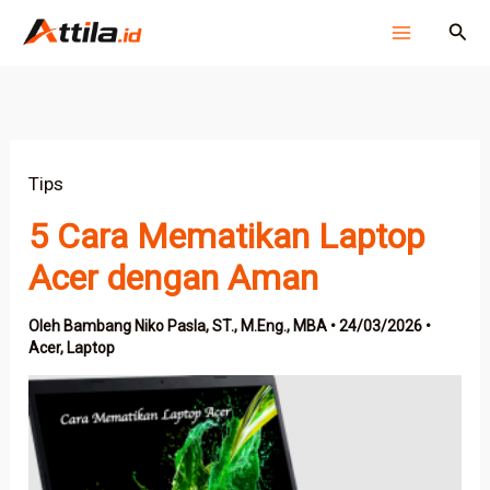
Lewati
Cari
ke
konten
Tips
5 Cara Mematikan Laptop
Acer dengan Aman
Oleh
Bambang Niko Pasla, ST., M.Eng., MBA
•
24/03/2026
•
Acer
,
Laptop