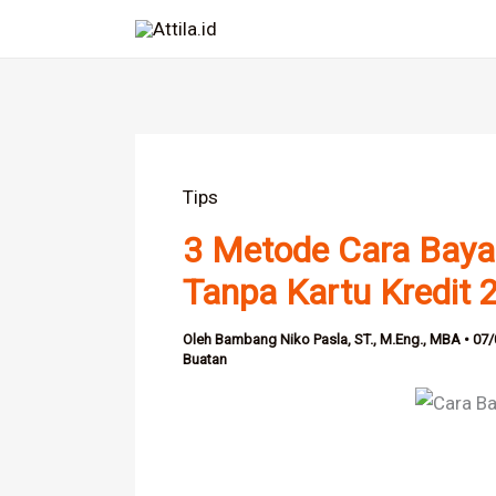
Lewati
ke
konten
Tips
3 Metode Cara Baya
Tanpa Kartu Kredit 
Oleh
Bambang Niko Pasla, ST., M.Eng., MBA
•
07/
Buatan