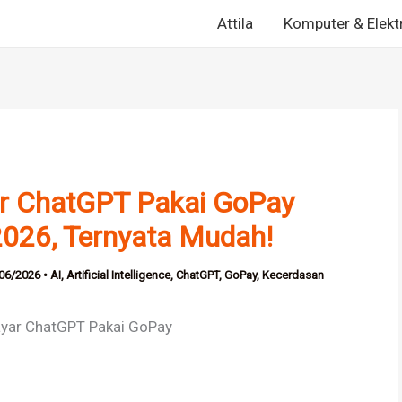
Attila
Komputer & Elekt
r ChatGPT Pakai GoPay
2026, Ternyata Mudah!
06/2026
•
AI
,
Artificial Intelligence
,
ChatGPT
,
GoPay
,
Kecerdasan