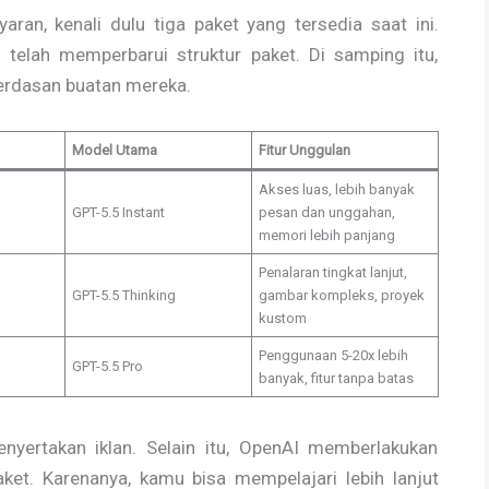
n, kenali dulu tiga paket yang tersedia saat ini.
I telah memperbarui struktur paket. Di samping itu,
rdasan buatan mereka.
Model Utama
Fitur Unggulan
Akses luas, lebih banyak
GPT-5.5 Instant
pesan dan unggahan,
memori lebih panjang
Penalaran tingkat lanjut,
GPT-5.5 Thinking
gambar kompleks, proyek
kustom
Penggunaan 5-20x lebih
GPT-5.5 Pro
banyak, fitur tanpa batas
nyertakan iklan. Selain itu, OpenAI memberlakukan
ket. Karenanya, kamu bisa mempelajari lebih lanjut