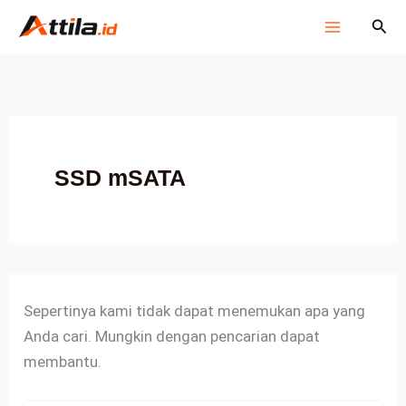
Cari
Lewati
Cari
untuk:
ke
konten
SSD mSATA
Sepertinya kami tidak dapat menemukan apa yang
Anda cari. Mungkin dengan pencarian dapat
membantu.