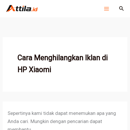
Cari
Lewati
Cari
untuk:
ke
konten
Cara Menghilangkan Iklan di
HP Xiaomi
Sepertinya kami tidak dapat menemukan apa yang
Anda cari. Mungkin dengan pencarian dapat
membantu.