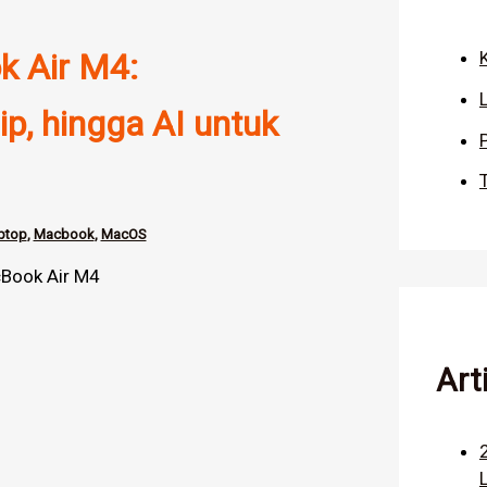
 Air M4:
p, hingga AI untuk
ptop
,
Macbook
,
MacOS
Art