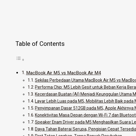
Table of Contents
MacBook Air M5 vs MacBook Air M4
Sekilas Perbedaan Utama MacBook Air M5 vs MacBoo
Performa Chip: M5 Lebih Gesit untuk Beban Kerja Bera
Kecerdasan Buatan (AI) Menjadi Keunggulan Utama 
Layar Lebih Luas pada M5, Mobilitas Lebih Baik pada
Penyimpanan Dasar 512GB pada M5, Apple Akhirnya
Konektivitas Masa Depan dengan Wi-Fi 7 dan Bluetoot
Speaker Enam Driver pada M5 Menghasilkan Suara Le
Daya Tahan Baterai Serupa, Pengisian Cepat Tersedi
Port Tetap Lengkap, Tanpa Banyak Perubahan