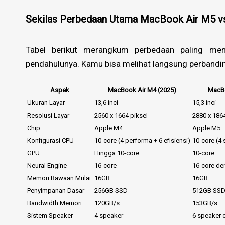
Sekilas Perbedaan Utama MacBook Air M5 
Tabel berikut merangkum perbedaan paling me
pendahulunya. Kamu bisa melihat langsung perbanding
Aspek
MacBook Air M4 (2025)
MacBo
Ukuran Layar
13,6 inci
15,3 inci
Resolusi Layar
2560 x 1664 piksel
2880 x 1864
Chip
Apple M4
Apple M5
Konfigurasi CPU
10-core (4 performa + 6 efisiensi)
10-core (4 
GPU
Hingga 10-core
10-core
Neural Engine
16-core
16-core de
Memori Bawaan Mulai
16GB
16GB
Penyimpanan Dasar
256GB SSD
512GB SS
Bandwidth Memori
120GB/s
153GB/s
Sistem Speaker
4 speaker
6 speaker 