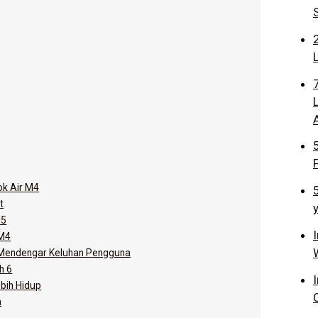
k Air M4
t
M5
 M4
 Mendengar Keluhan Pengguna
h 6
bih Hidup
a