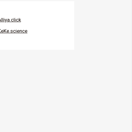
lliya.click
KeKe.science