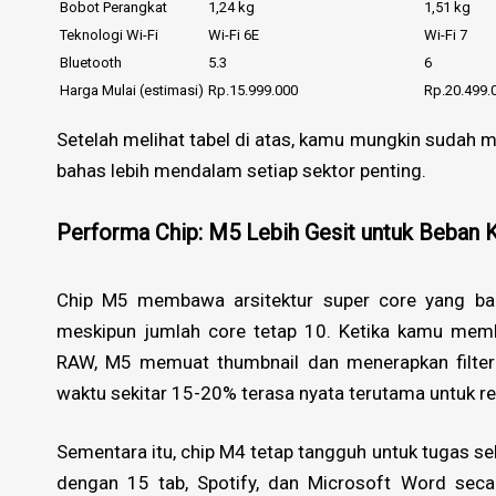
Bobot Perangkat
1,24 kg
1,51 kg
Teknologi Wi-Fi
Wi-Fi 6E
Wi-Fi 7
Bluetooth
5.3
6
Harga Mulai (estimasi)
Rp.15.999.000
Rp.20.499.
Setelah melihat tabel di atas, kamu mungkin sudah m
bahas lebih mendalam setiap sektor penting.
Performa Chip: M5 Lebih Gesit untuk Beban K
Chip M5 membawa arsitektur super core yang ba
meskipun jumlah core tetap 10. Ketika kamu mem
RAW, M5 memuat thumbnail dan menerapkan filter 
waktu sekitar 15-20% terasa nyata terutama untuk ren
Sementara itu, chip M4 tetap tangguh untuk tugas se
dengan 15 tab, Spotify, dan Microsoft Word sec