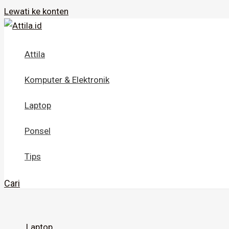
Lewati ke konten
Attila
Komputer & Elektronik
Laptop
Ponsel
Tips
Cari
Laptop