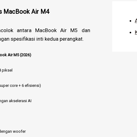
vs MacBook Air M4
A
ncolok antara MacBook Air M5 dan
an spesifikasi inti kedua perangkat.
ok Air M5 (2026)
 piksel
super core + 6 efisiensi)
ngan akselerasi AI
D
dengan woofer