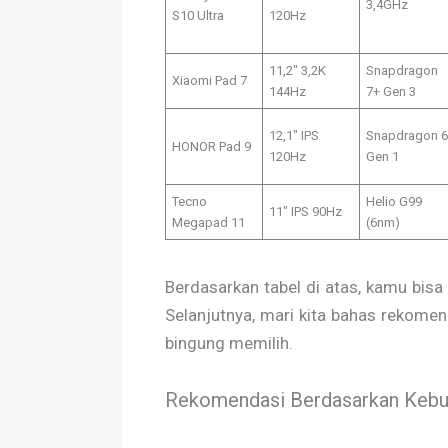
3,4GHz
S10 Ultra
120Hz
11,2″ 3,2K
Snapdragon
Xiaomi Pad 7
144Hz
7+ Gen 3
12,1″ IPS
Snapdragon 6
HONOR Pad 9
120Hz
Gen 1
Tecno
Helio G99
11″ IPS 90Hz
Megapad 11
(6nm)
Berdasarkan tabel di atas, kamu bisa
Selanjutnya, mari kita bahas rekomen
bingung memilih.
Rekomendasi Berdasarkan Kebut