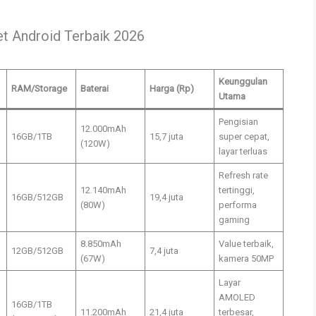
et Android Terbaik 2026
Keunggulan
RAM/Storage
Baterai
Harga (Rp)
Utama
Pengisian
12.000mAh
16GB/1TB
15,7 juta
super cepat,
(120W)
layar terluas
Refresh rate
12.140mAh
tertinggi,
16GB/512GB
19,4 juta
(80W)
performa
gaming
8.850mAh
Value terbaik,
12GB/512GB
7,4 juta
(67W)
kamera 50MP
Layar
AMOLED
16GB/1TB
11.200mAh
21,4 juta
terbesar,