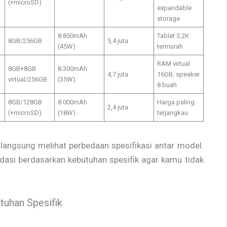
(+microSD)
expandable
storage
8.850mAh
Tablet 3,2K
8GB/256GB
5,4 juta
(45W)
termurah
RAM virtual
8GB+8GB
8.300mAh
4,7 juta
16GB, speaker
virtual/256GB
(35W)
8 buah
8GB/128GB
8.000mAh
Harga paling
2,4 juta
(+microSD)
(18W)
terjangkau
 langsung melihat perbedaan spesifikasi antar model.
dasi berdasarkan kebutuhan spesifik agar kamu tidak
uhan Spesifik