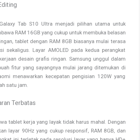
Editing
alaxy Tab S10 Ultra menjadi pilihan utama untuk
embawa RAM 16GB yang cukup untuk membuka belasan
ingan, tablet dengan RAM 8GB biasanya mulai terasa
si sekaligus. Layar AMOLED pada kedua perangkat
kerjaan desain grafis ringan. Samsung unggul dalam
uah fitur yang sayangnya mulai jarang ditemukan di
 Xiaomi menawarkan kecepatan pengisian 120W yang
h satu jam.
aran Terbatas
 tablet kerja yang layak tidak harus mahal. Dengan
kan layar 90Hz yang cukup responsif, RAM 8GB, dan
kat ini terletak pada resolusi layar yang hanya HD+