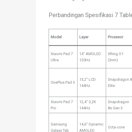
Perbandingan Spesifikasi 7 Tabl
Model
Layar
Prosesor
Xiaomi Pad 7
14″ AMOLED
XRing O1
Ultra
120Hz
(3nm)
13,2″ LCD
Snapdragon 8
OnePlus Pad 3
144Hz
Elite
Xiaomi Pad 7
12,4″ 3,2K
Snapdragon
Pro
144Hz
8s Gen 3
Samsung
14,6″ Dynamic
Octa-core
Galaxy Tab
AMOLED