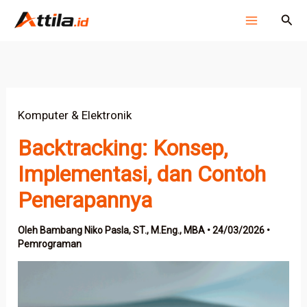
Lewati
Cari
ke
konten
Komputer & Elektronik
Backtracking: Konsep,
Implementasi, dan Contoh
Penerapannya
Oleh
Bambang Niko Pasla, ST., M.Eng., MBA
•
24/03/2026
•
Pemrograman